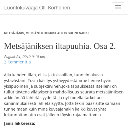
Luontokuvaaja Olli Korhonen
Toggl
navig
METSÄJÄNIS
,
METSÄNTUTKIMUSLAITOS SUONENJOKI
Metsäjäniksen iltapuuhia. Osa 2.
August 24, 2010 9:19 pm
2 Kommenttia
Alla kahden illan, eilis- ja toissaillan, tunnelmakuvia
ystävästäni. Tosin käsitys ystävyydestämme lienee hyvin
yksipuolinen ja subjektiivinen.
Joka tapauksessa itselleni on
tullut täytenä yllätyksenä mahdollisuus seurata metsäjäniksen
arkielämää lähietäisyydeltä. Ja nyt todella tarkoitan
sananmukaisesti lähietäisyyttä. Jotta tekin pääsisitte samaan
tunnelmaan kuin minä kuvaajanakin kaikki kuvat yhtä
lukuunottamatta ovat jälleen täysin rajaamattomia.
Jänis liikkeessä: