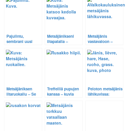
Pajulintu,
Metsäjänikseni
Metsäjänis
sembrani uusi
iltapalalla –
vastavaloon –
lintu ja jäniksen
Kohtaamiset
Tuloksena
uusi ruokalista.
kesäillassa
valkokauluksinen
jatkuvat.
jänis sekä jäniksen
valosiluetti.
Metsäjäniksen
Treffeillä pupujen
Peloton metsäjänis
iltaruokailu – Se
kanssa – kuvia
lähikuvissa:
on HÄN, minun
ruokailevasta
Selostus eräästä
oma puputyttöni!
rusakosta ja
kuvausprosessista.
metsäjäniksestä.