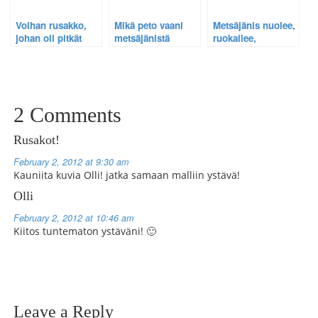
Voihan rusakko,
Mikä peto vaani
Metsäjänis nuolee,
johan oli pitkät
metsäjänistä
ruokailee,
korvat!
ruohikossa? –
venyttelee ja kierii
Leikkimielinen
hiekassa
kuvavisa
harvinaisella
kuvamateriaalilla.
2 Comments
Rusakot!
February 2, 2012 at 9:30 am
Kauniita kuvia Olli! jatka samaan malliin ystävä!
Olli
February 2, 2012 at 10:46 am
Kiitos tuntematon ystäväni! 🙂
Leave a Reply