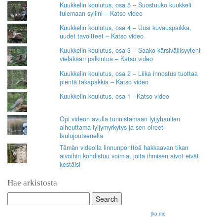
Kuukkelin koulutus, osa 5 – Suostuuko kuukkeli
tulemaan syliini – Katso video
Kuukkelin koulutus, osa 4 – Uusi kuvauspaikka,
uudet tavoitteet – Katso video
Kuukkelin koulutus, osa 3 – Saako kärsivällisyyteni
vieläkään palkintoa – Katso video
Kuukkelin koulutus, osa 2 – Liika innostus tuottaa
pientä takapakkia – Katso video
Kuukkelin koulutus, osa 1 - Katso video
Opi videon avulla tunnistamaan lyijyhaulien
aiheuttama lyijymyrkytys ja sen oireet
laulujoutsenella
Tämän videolla linnunpönttöä hakkaavan tikan
aivoihin kohdistuu voimia, joita ihmisen aivot eivät
kestäisi
Hae arkistosta
Search
for:
© 2026 Olli Korhonen. All rights reserved.
jko.me