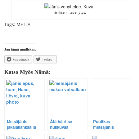
Jäniksen iltavenytys.
Tags: METLA
Jaa tämä muillekin:
Facebook
Twitter
Katso Myös Nämä:
Metsäjänis
Älä häiritse
Puolikas
jäkäläkankaalla
nukkuvaa
metsäjänis
metsäjänistäni
valmiina astumaan
vaan katso video.
näyttämölle