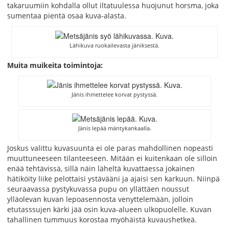
takaruumiin kohdalla ollut iltatuulessa huojunut horsma, joka
sumentaa pientä osaa kuva-alasta.
Lähikuva ruokailevasta jäniksestä.
Muita muikeita toimintoja:
Jänis ihmettelee korvat pystyssä.
Jänis lepää mäntykankaalla.
Joskus valittu kuvasuunta ei ole paras mahdollinen nopeasti
muuttuneeseen tilanteeseen. Mitään ei kuitenkaan ole silloin
enää tehtävissä, sillä näin läheltä kuvattaessa jokainen
hätiköity liike pelottaisi ystävääni ja ajaisi sen karkuun. Niinpä
seuraavassa pystykuvassa pupu on yllättäen noussut
ylläolevan kuvan lepoasennosta venyttelemään, jolloin
etutasssujen kärki jää osin kuva-alueen ulkopuolelle. Kuvan
tahallinen tummuus korostaa myöhäistä kuvaushetkeä.