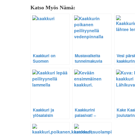
Katso Myös Nämä:
Kaakkuri on
Mustavalkeita
Vesi pärs
Suomen
tunnelmakuvia
kaakkuri
kovaäänisin lintu –
kaakkurilammeltani
lähtee le
Kuuntele itse.
Kaakkuri ja
Kaakkurini
Kake Kaa
ylösalaisin
palasivat! –
joulutarin
käännetty maisema
Tunnelmakuvia
2004.
– Katso video
Pohjois-Savon
ensimmäisestä