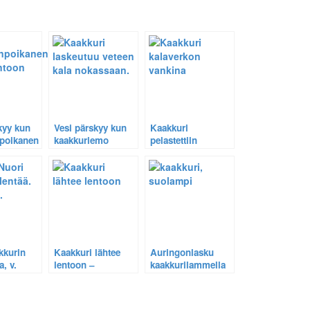
kyy kun
Vesi pärskyy kun
Kaakkuri
npoikanen
kaakkuriemo
pelastettiin
ntoon
laskeutuu kala
hirttosilmukasta –
nokassaan
Harvinainen
tilannekuva 13.
kkurin
Kaakkuri lähtee
Auringonlasku
a, v.
lentoon –
kaakkurilammella
Vauhdikas kuva
lähitarkastelussa.