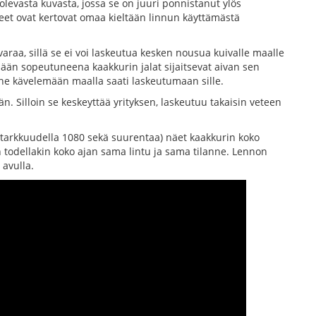
olevasta kuvasta, jossa se on juuri ponnistanut ylös
et ovat kertovat omaa kieltään linnun käyttämästä
raa, sillä se ei voi laskeutua kesken nousua kuivalle maalle
ään sopeutuneena kaakkurin jalat sijaitsevat aivan sen
kene kävelemään maalla saati laskeutumaan sille.
. Silloin se keskeyttää yrityksen, laskeutuu takaisin veteen
-tarkkuudella 1080 sekä suurentaa) näet kaakkurin koko
 todellakin koko ajan sama lintu ja sama tilanne. Lennon
 avulla.