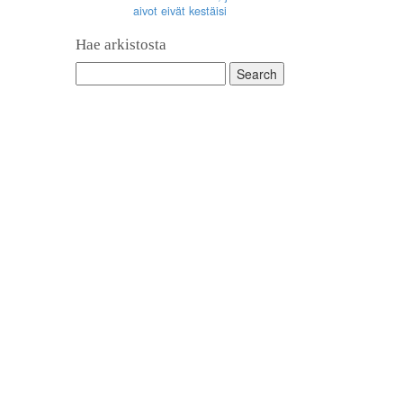
aivot eivät kestäisi
Hae arkistosta
Search
for: