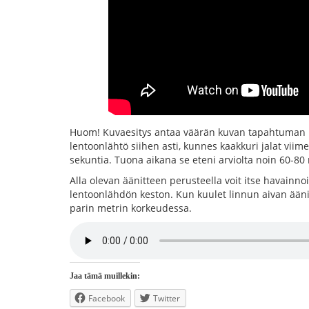
Huom! Kuvaesitys antaa väärän kuvan tapahtuman ke
lentoonlähtö siihen asti, kunnes kaakkuri jalat viim
sekuntia. Tuona aikana se eteni arviolta noin 60-80 
Alla olevan äänitteen perusteella voit itse havain
lentoonlähdön keston. Kun kuulet linnun aivan äänit
parin metrin korkeudessa.
Jaa tämä muillekin:
Facebook
Twitter