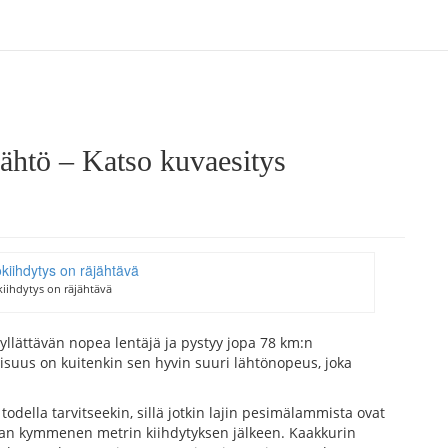
lähtö – Katso kuvaesitys
kiihdytys on räjähtävä
yllättävän nopea lentäjä ja pystyy jopa 78 km:n
uus on kuitenkin sen hyvin suuri lähtönopeus, joka
della tarvitseekin, sillä jotkin lajin pesimälammista ovat
man kymmenen metrin kiihdytyksen jälkeen. Kaakkurin