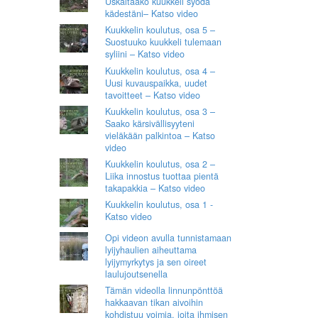
Uskaltaako kuukkeli syödä
kädestäni– Katso video
Kuukkelin koulutus, osa 5 –
Suostuuko kuukkeli tulemaan
syliini – Katso video
Kuukkelin koulutus, osa 4 –
Uusi kuvauspaikka, uudet
tavoitteet – Katso video
Kuukkelin koulutus, osa 3 –
Saako kärsivällisyyteni
vieläkään palkintoa – Katso
video
Kuukkelin koulutus, osa 2 –
Liika innostus tuottaa pientä
takapakkia – Katso video
Kuukkelin koulutus, osa 1 -
Katso video
Opi videon avulla tunnistamaan
lyijyhaulien aiheuttama
lyijymyrkytys ja sen oireet
laulujoutsenella
Tämän videolla linnunpönttöä
hakkaavan tikan aivoihin
kohdistuu voimia, joita ihmisen