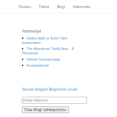
Etusivu
Tietoa
Blogi
Hakemisto
Juttusarjat
Hylätty Nalle ja Autiot Talot-
kuvaromaani.
The Abandoned Teddy Bear – A
Photobook.
Eettiset luontokuvaajat
Kuvausvälineet
Seuraa blogiani Bloglovinin avulla
Email
Address
Tilaa Blogi sähköpostiisi.