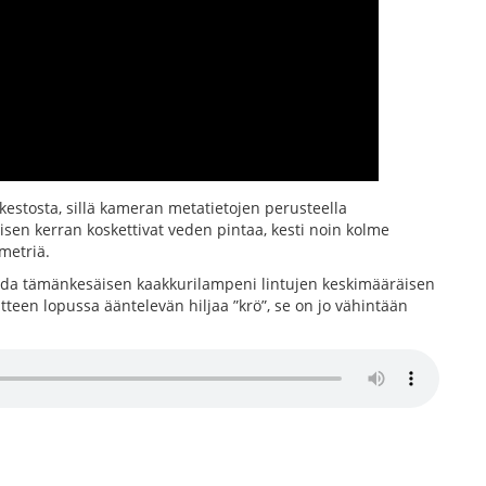
stosta, sillä kameran metatietojen perusteella
eisen kerran koskettivat veden pintaa, kesti noin kolme
metriä.
noida tämänkesäisen kaakkurilampeni lintujen keskimääräisen
teen lopussa ääntelevän hiljaa ”krö”, se on jo vähintään