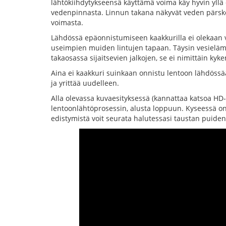
lähtökiihdytykseensä käyttämä voima käy hyvin yllä 
vedenpinnasta. Linnun takana näkyvät veden pärske
voimasta.
Lähdössä epäonnistumiseen kaakkurilla ei olekaan va
useimpien muiden lintujen tapaan. Täysin vesieläm
takaosassa sijaitsevien jalkojen, se ei nimittäin ky
Aina ei kaakkuri suinkaan onnistu lentoon lähdössään
ja yrittää uudelleen.
Alla olevassa kuvaesityksessä (kannattaa katsoa HD
lentoonlähtöprosessin, alusta loppuun. Kyseessä on
edistymistä voit seurata halutessasi taustan puiden