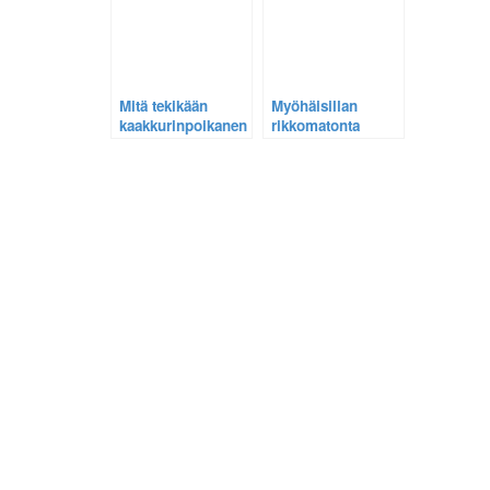
palaajasta.
Mitä tekikään
Myöhäisillan
kaakkurinpoikanen
rikkomatonta
kaatosateen
rauhaa
yllättäessa!
suolammella –
Kaakkuri, kuikka ja
sinisorsa