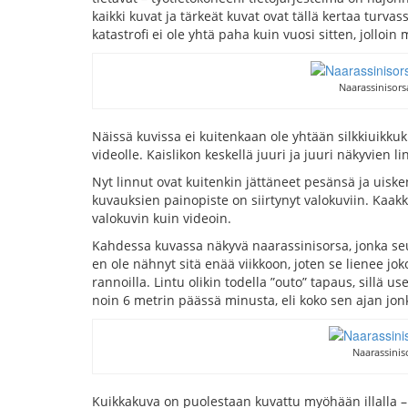
kaikki kuvat ja tärkeät kuvat ovat tällä kertaa turva
katastrofi ei ole yhtä paha kuin vuosi sitten, jolloin
Naarassinisor
Näissä kuvissa ei kuitenkaan ole yhtään silkkiuikku
videolle. Kaislikon keskellä juuri ja juuri näkyvien
Nyt linnut ovat kuitenkin jättäneet pesänsä ja uisk
kuvauksien painopiste on siirtynyt valokuviin. Kaak
valokuvin kuin videoin.
Kahdessa kuvassa näkyvä naarassinisorsa, jonka seu
en ole nähnyt sitä enää viikkoon, joten se lienee j
rannoilla. Lintu olikin todella ”outo” tapaus, sillä u
noin 6 metrin päässä minusta, eli koko sen ajan jon
Naarassini
Kuikkakuva on puolestaan kuvattu myöhään illalla – 