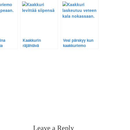
lammelta
saappaanjäljet.
ina
Kaakkurin
Vesi pärskyy kun
ta
räjähtävä
kaakkuriemo
sa.
lentoonlähtö –
laskeutuu kala
Katso kuvaesitys
nokassaan
Leave a Reply