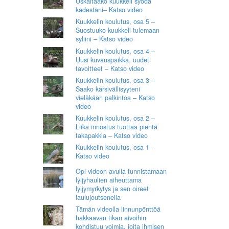
Uskaltaako kuukkeli syödä
kädestäni– Katso video
Kuukkelin koulutus, osa 5 –
Suostuuko kuukkeli tulemaan
syliini – Katso video
Kuukkelin koulutus, osa 4 –
Uusi kuvauspaikka, uudet
tavoitteet – Katso video
Kuukkelin koulutus, osa 3 –
Saako kärsivällisyyteni
vieläkään palkintoa – Katso
video
Kuukkelin koulutus, osa 2 –
Liika innostus tuottaa pientä
takapakkia – Katso video
Kuukkelin koulutus, osa 1 -
Katso video
Opi videon avulla tunnistamaan
lyijyhaulien aiheuttama
lyijymyrkytys ja sen oireet
laulujoutsenella
Tämän videolla linnunpönttöä
hakkaavan tikan aivoihin
kohdistuu voimia, joita ihmisen