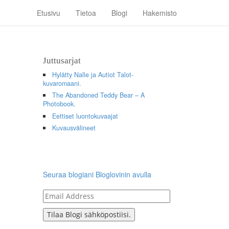
Etusivu
Tietoa
Blogi
Hakemisto
Juttusarjat
Hylätty Nalle ja Autiot Talot-
kuvaromaani.
The Abandoned Teddy Bear – A
Photobook.
Eettiset luontokuvaajat
Kuvausvälineet
Seuraa blogiani Bloglovinin avulla
Email
Address
Tilaa Blogi sähköpostiisi.