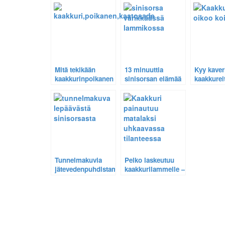
kaakkuri
Mitä tekikään
13 minuuttia
Kyy kaver
kaakkurinpoikanen
sinisorsan elämää
kaakkurei
kaatosateen
– Värikkäitä
kuvaamas
yllättäessa!
tunnelmakuvia
kylpevästä
sinisorsasta.
Tunnelmakuvia
Pelko laskeutuu
jätevedenpuhdistamolta
kaakkurilammelle –
– metsäviklo,
Harvinainen
pikkutylli,
tilannekuva 70
sinisorsa ja tavi.