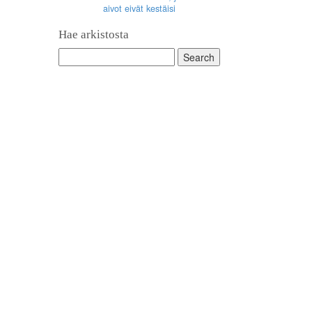
aivot eivät kestäisi
Hae arkistosta
Search
for: