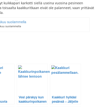
yt kuikkapari karkotti siellä useina vuosina pesineen
a toisaalta kaakkuritkaan eivät ole palanneet, vaan yrittävät
la.
kkuu suolammella
Vesi pärskyy kun
Kaakkuri hylkäsi
kuvia
kaakkurinpoikanen
pesänsä – Jäljelle
lähtee lentoon
jäi vain