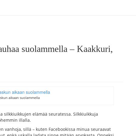
auhaa suolammella – Kaakkuri,
askun aikaan suolammella
 silkkiuikkujen elämää seuratessa. Silkkiuikkuja
öhemmin illalla.
en vanhoja, sillä – kuten Facebookissa minua seuraavat
nnut, enkä uskalla ladata sinne mitään arvokasta. Onneksi