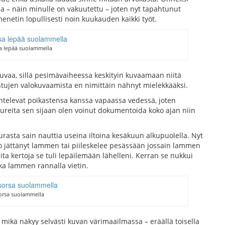
ssa – näin minulle on vakuutettu – joten nyt tapahtunut
 menetin lopullisesti noin kuukauden kaikki työt.
sa lepää suolammella
kuvaa, sillä pesimävaiheessa keskityin kuvaamaan niitä
 lintujen valokuvaamista en nimittäin nähnyt mielekkääksi.
entelevat poikastensa kanssa vapaassa vedessä, joten
kureita sen sijaan olen voinut dokumentoida koko ajan niin
rasta sain nauttia useina iltoina kesäkuun alkupuolella. Nyt
oko jättänyt lammen tai piileskelee pesässään jossain lammen
seita kertoja se tuli lepäilemään lähelleni. Kerran se nukkui
ka lammen rannalla vietin.
sorsa suolammella
mikä näkyy selvästi kuvan värimaailmassa – eräällä toisella