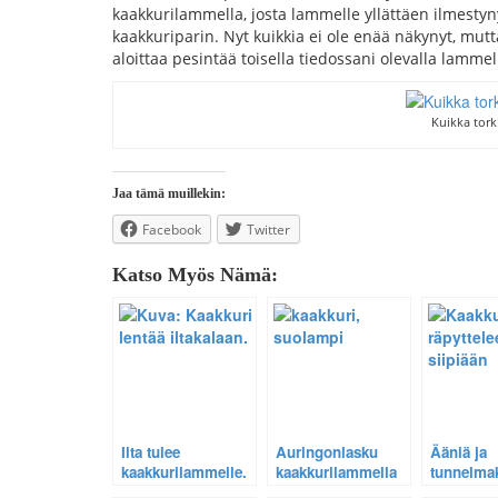
kaakkurilammella, josta lammelle yllättäen ilmestyn
kaakkuriparin. Nyt kuikkia ei ole enää näkynyt, mutt
aloittaa pesintää toisella tiedossani olevalla lammel
Kuikka tor
Jaa tämä muillekin:
Facebook
Twitter
Katso Myös Nämä:
Ilta tulee
Auringonlasku
Ääniä ja
kaakkurilammelle.
kaakkurilammella
tunnelma
hiljaiselta