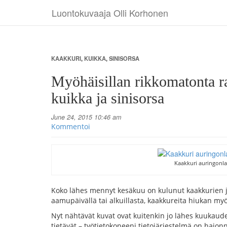
Luontokuvaaja Olli Korhonen
KAAKKURI
,
KUIKKA
,
SINISORSA
Myöhäisillan rikkomatonta r
kuikka ja sinisorsa
June 24, 2015 10:46 am
Kommentoi
Kaakkuri auringonl
Koko lähes mennyt kesäkuu on kulunut kaakkurien ja
aamupäivällä tai alkuillasta, kaakkureita hiukan my
Nyt nähtävät kuvat ovat kuitenkin jo lähes kuukaud
tietävät – työtietokoneeni tietojärjestelmä on hajo