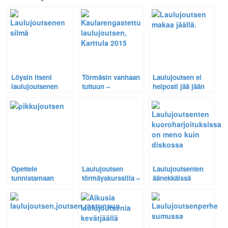
Löysin itseni
Törmäsin vanhaan
Laulujoutsen ei
laulujoutsenen
tuttuun –
helposti jää jään
silmästä – Katso
kaularengastettu
vangiksi – Rikkoo
video
laulujoutsen
vaikka jäätä. Katso
Tanskasta
video.
Opettele
Laulujoutsen
Laulujoutsenten
tunnistamaan
törmäyskurssilla –
äänekkäissä
pikkujoutsen
Katso hurja video
kuoroharjoituksissa
laulujoutsenesta –
on menoa ja
Katso video
meininkiä