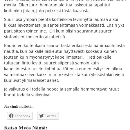
monia. Eilen juuri hämärän alettua laskeutua tapahtui
kuitenkin jotain, joka poikkesi tästä kaavasta.
Suuri osa ympäri pientä kosteikkoa levinnyttä laumaa alkoi
liikkua levottomasti ja ääntelehtimään voimakkaasti. Ensin yksi
pari, sitten toinen jne. Oli kuin olisin seurannut suuren
sinfonisen konsertin alkuhetkiä.
Kauan en kuitenkaan saanut tästä erikoisesta äänimaailmasta
nauttia, kun paikalle laskeutui näyttävästi kookas aikuinen
joutsen kuin myöhästynyt kapellimestari. Heti paikalle
tultuaan lintu levitti suuret siipensä samoin kuin
kapellimestari usein kohottaa kätensä ennen esityksen alkua
vaimentaakseen kaikki niin orkesterista kuin yleisöstäkin vielä
kuuluvat ylimääräiset äänet.
Ja vaikutus oli todella nopea ja samalla hämmentävä: Muut
linnut todella vaikenivat.
Jaa tämä muillekin:
Facebook
Twitter
Katso Myös Nämä: