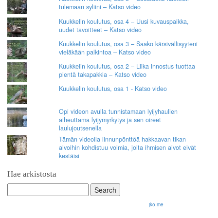
tulemaan syliini – Katso video
Kuukkelin koulutus, osa 4 – Uusi kuvauspaikka,
uudet tavoitteet – Katso video
Kuukkelin koulutus, osa 3 – Saako kärsivällisyyteni
vieläkään palkintoa – Katso video
Kuukkelin koulutus, osa 2 – Liika innostus tuottaa
pientä takapakkia – Katso video
Kuukkelin koulutus, osa 1 - Katso video
Opi videon avulla tunnistamaan lyijyhaulien
aiheuttama lyijymyrkytys ja sen oireet
laulujoutsenella
Tämän videolla linnunpönttöä hakkaavan tikan
aivoihin kohdistuu voimia, joita ihmisen aivot eivät
kestäisi
Hae arkistosta
Search
for:
© 2026 Olli Korhonen. All rights reserved.
jko.me