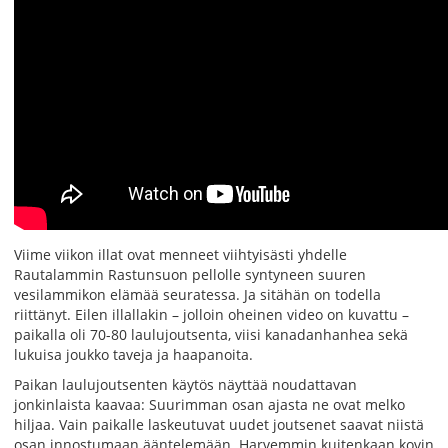
Viime viikon illat ovat menneet viihtyisästi yhdelle
Rautalammin Rastunsuon pellolle syntyneen suuren
vesilammikon elämää seuratessa. Ja sitähän on todella
riittänyt. Eilen illallakin – jolloin oheinen video on kuvattu –
paikalla oli 70-80 laulujoutsenta, viisi kanadanhanhea sekä
lukuisa joukko taveja ja haapanoita.
Paikan laulujoutsenten käytös näyttää noudattavan
jonkinlaista kaavaa: Suurimman osan ajasta ne ovat melko
hiljaa. Vain paikalle laskeutuvat uudet joutsenet saavat niistä
osan innostumaan ääntelemään. Harvemmin kuitenkaan kovin