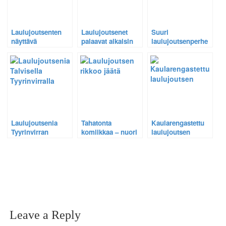
Laulujoutsenten
Laulujoutsenet
Suuri
näyttävä
palaavat aikaisin
laulujoutsenperhe
iltakonsertti
tänä keväänä.
todellisessa
kevätmyrskyssä
hernerokkasumussa
– Katso HD-video
Laulujoutsenia
Tahatonta
Kaularengastettu
Tyyrinvirran
komiikkaa – nuori
laulujoutsen
kauniissa
laulujoutsen
suuressa
talviparatiisissa –
könyää jäätyneellä
joutsenparvessa
Katso video
järvenlahdella.
Rautalammilla
Leave a Reply