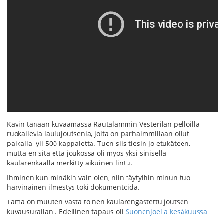
Kävin tänään kuvaamassa Rautalammin Vesterilän pelloilla
ruokailevia laulujoutsenia, joita on parhaimmillaan ollut
paikalla yli 500 kappaletta. Tuon siis tiesin jo etukäteen,
mutta en sitä että joukossa oli myös yksi sinisellä
kaularenkaalla merkitty aikuinen lintu.
Ihminen kun minäkin vain olen, niin täytyihin minun tuo
harvinainen ilmestys toki dokumentoida.
Tämä on muuten vasta toinen kaularengastettu joutsen
kuvausurallani. Edellinen tapaus oli
Suonenjoella kesäkuussa