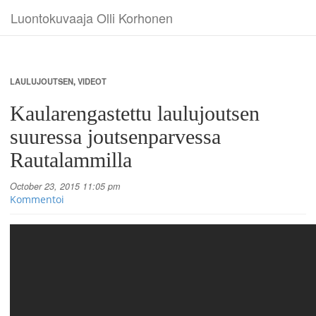
Luontokuvaaja Olli Korhonen
LAULUJOUTSEN
,
VIDEOT
Kaularengastettu laulujoutsen
suuressa joutsenparvessa
Rautalammilla
October 23, 2015 11:05 pm
Kommentoi