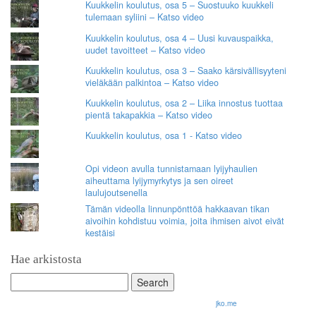
Kuukkelin koulutus, osa 5 – Suostuuko kuukkeli
tulemaan syliini – Katso video
Kuukkelin koulutus, osa 4 – Uusi kuvauspaikka,
uudet tavoitteet – Katso video
Kuukkelin koulutus, osa 3 – Saako kärsivällisyyteni
vieläkään palkintoa – Katso video
Kuukkelin koulutus, osa 2 – Liika innostus tuottaa
pientä takapakkia – Katso video
Kuukkelin koulutus, osa 1 - Katso video
Opi videon avulla tunnistamaan lyijyhaulien
aiheuttama lyijymyrkytys ja sen oireet
laulujoutsenella
Tämän videolla linnunpönttöä hakkaavan tikan
aivoihin kohdistuu voimia, joita ihmisen aivot eivät
kestäisi
Hae arkistosta
Search
for:
© 2026 Olli Korhonen. All rights reserved.
jko.me