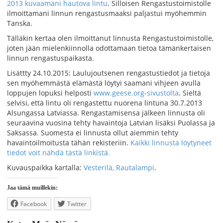
2013 kuvaamani hautova lintu
. Silloisen Rengastustoimistolle
ilmoittamani linnun rengastusmaaksi paljastui myöhemmin
Tanska.
Tälläkin kertaa olen ilmoittanut linnusta Rengastustoimistolle,
joten jään mielenkiinnolla odottamaan tietoa tämänkertaisen
linnun rengastuspaikasta.
Lisättty 24.10.2015: Laulujoutsenen rengastustiedot ja tietoja
sen myöhemmästä elämästä löytyi saamani vihjeen avulla
loppujen lopuksi helposti
www.geese.org-sivustolta
. Sieltä
selvisi, että lintu oli rengastettu nuorena lintuna 30.7.2013
Alsungassa Latviassa. Rengastamisensa jälkeen linnusta oli
seuraavina vuosina tehty havaintoja Latvian lisäksi Puolassa ja
Saksassa. Suomesta ei linnusta ollut aiemmin tehty
havaintoilmoitusta tähän rekisteriin.
Kaikki linnusta löytyneet
tiedot voit nähdä tästä linkistä.
Kuvauspaikka kartalla:
Vesterilä, Rautalampi
.
Jaa tämä muillekin:
Facebook
Twitter