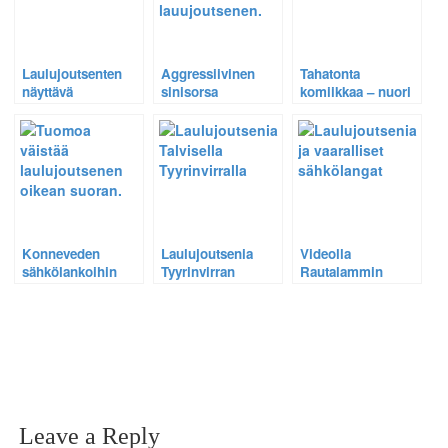
Laulujoutsenten
Aggressiivinen
Tahatonta
näyttävä
sinisorsa
komiikkaa – nuori
iltakonsertti
pelästyttää
laulujoutsen
kevätmyrskyssä
laulujoutsenen ja
könyää jäätyneellä
kanadanhanhet
järvenlahdella.
Konneveden
Laulujoutsenia
Videolla
sähkölankoihin
Tyyrinvirran
Rautalammin
lentänyttä
kauniissa
Vesterilän
laulujoutsenta ei
talviparatiisissa –
vaaralliset
voitu auttaa.
Katso video
sähkölangat ja
loukkaantuneen
laulujoutsenen
iltakävely
Leave a Reply