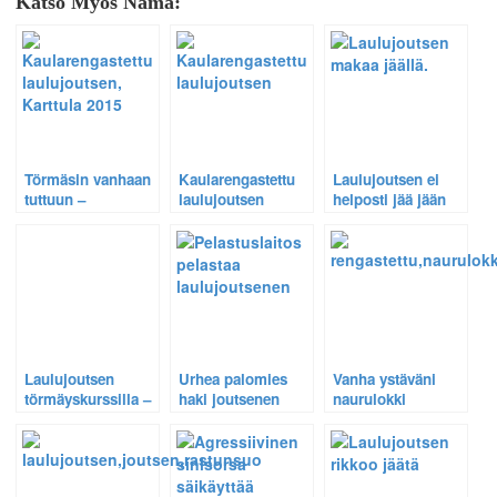
Katso Myös Nämä:
Törmäsin vanhaan
Kaularengastettu
Laulujoutsen ei
tuttuun –
laulujoutsen
helposti jää jään
kaularengastettu
hautoo
vangiksi – Rikkoo
laulujoutsen
kotilammellaan –
vaikka jäätä. Katso
Tanskasta
Katso video.
video.
Laulujoutsen
Urhea palomies
Vanha ystäväni
törmäyskurssilla –
haki joutsenen
naurulokki
Katso hurja video
keskeltä jäätynyttä
Lontoosta yllätti
jokea – Katso
minut täysin
tapahtuma
videolta.