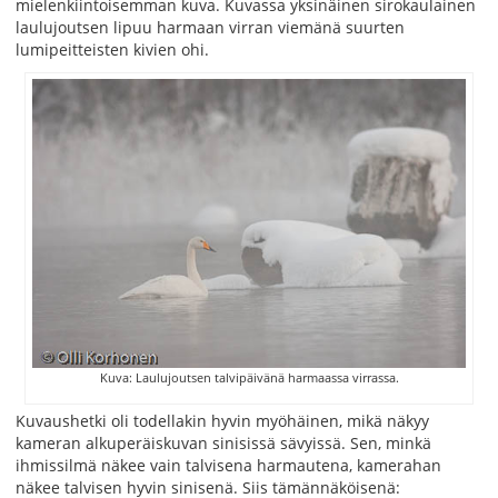
mielenkiintoisemman kuva. Kuvassa yksinäinen sirokaulainen
laulujoutsen lipuu harmaan virran viemänä suurten
lumipeitteisten kivien ohi.
Kuva: Laulujoutsen talvipäivänä harmaassa virrassa.
Kuvaushetki oli todellakin hyvin myöhäinen, mikä näkyy
kameran alkuperäiskuvan sinisissä sävyissä. Sen, minkä
ihmissilmä näkee vain talvisena harmautena, kamerahan
näkee talvisen hyvin sinisenä. Siis tämännäköisenä: