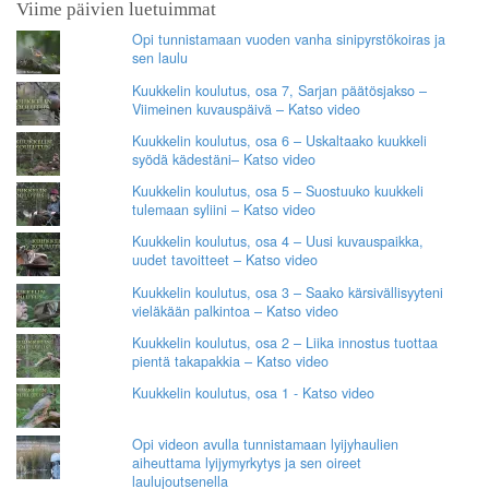
Viime päivien luetuimmat
Opi tunnistamaan vuoden vanha sinipyrstökoiras ja
sen laulu
Kuukkelin koulutus, osa 7, Sarjan päätösjakso –
Viimeinen kuvauspäivä – Katso video
Kuukkelin koulutus, osa 6 – Uskaltaako kuukkeli
syödä kädestäni– Katso video
Kuukkelin koulutus, osa 5 – Suostuuko kuukkeli
tulemaan syliini – Katso video
Kuukkelin koulutus, osa 4 – Uusi kuvauspaikka,
uudet tavoitteet – Katso video
Kuukkelin koulutus, osa 3 – Saako kärsivällisyyteni
vieläkään palkintoa – Katso video
Kuukkelin koulutus, osa 2 – Liika innostus tuottaa
pientä takapakkia – Katso video
Kuukkelin koulutus, osa 1 - Katso video
Opi videon avulla tunnistamaan lyijyhaulien
aiheuttama lyijymyrkytys ja sen oireet
laulujoutsenella