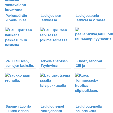
Pakkaspäivän
Laulujoutsen
Laulujoutsenia
kuvausjuhlaa:
jäätynessä
jäätyvässä virrassa
Laulujoutsenia
maisemassa.
– Tyyrinvirta,
huurujen keskellä
Rautalampi.
Rautalammin
Tyyrinvirrassa.
Paluu eiliseen,
Terveisiä talvisen
”Oho!”, sanoivat
sumujen keskelle.
Tyyrinvirran
Olli ja
laulujoutsenilta.
laulujoutsen, kun
jääkylmään veteen
mulskahtivat.
Suomen Luonto
Laulujoutsenet
Laulujoutsenella
julkaisi videoni
ruokajonossa
on jopa 25000