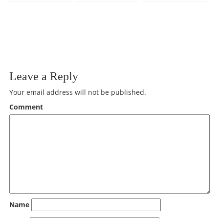
Tyyrinvirran
talvisella
höyhentä.
saukosta.
Tyyrinvirralla.
Leave a Reply
Your email address will not be published.
Comment
Name