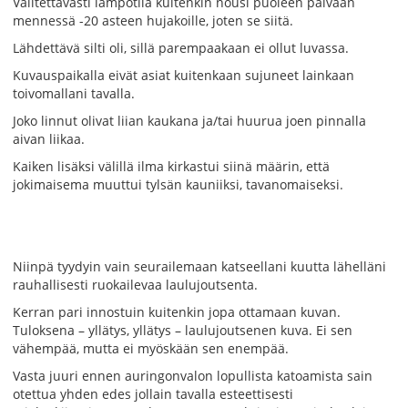
Valitettavasti lämpötila kuitenkin nousi puoleen päivään
mennessä -20 asteen hujakoille, joten se siitä.
Lähdettävä silti oli, sillä parempaakaan ei ollut luvassa.
Kuvauspaikalla eivät asiat kuitenkaan sujuneet lainkaan
toivomallani tavalla.
Joko linnut olivat liian kaukana ja/tai huurua joen pinnalla
aivan liikaa.
Kaiken lisäksi välillä ilma kirkastui siinä määrin, että
jokimaisema muuttui tylsän kauniiksi, tavanomaiseksi.
Niinpä tyydyin vain seurailemaan katseellani kuutta lähelläni
rauhallisesti ruokailevaa laulujoutsenta.
Kerran pari innostuin kuitenkin jopa ottamaan kuvan.
Tuloksena – yllätys, yllätys – laulujoutsenen kuva. Ei sen
vähempää, mutta ei myöskään sen enempää.
Vasta juuri ennen auringonvalon lopullista katoamista sain
otettua yhden edes jollain tavalla esteettisesti