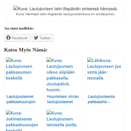
Kuva: Harmaan talvi-iltapäivän laulujoutsenkuva on sinisävyinen.
Jaa tämä muillekin:
Facebook
Twitter
Katso Myös Nämä:
Laulujoutsenet
Huurteisen virran
Laulujoutsenia
pakkashuurujen
laulujoutsenet
pakkasella –
keskellä
Kuvaaja ei voi aina
onnistua.