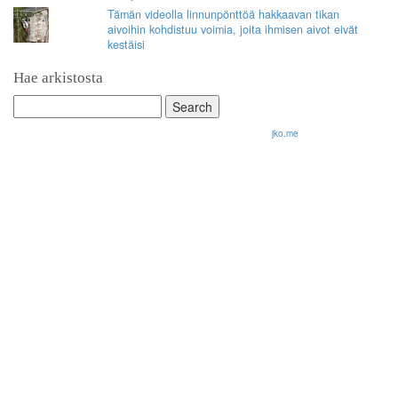
Tämän videolla linnunpönttöä hakkaavan tikan
aivoihin kohdistuu voimia, joita ihmisen aivot eivät
kestäisi
Hae arkistosta
Search
for:
© 2026 Olli Korhonen. All rights reserved.
jko.me