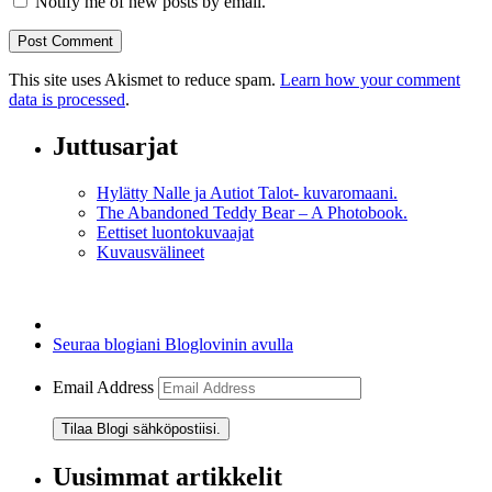
Notify me of new posts by email.
This site uses Akismet to reduce spam.
Learn how your comment
data is processed
.
Juttusarjat
Hylätty Nalle ja Autiot Talot- kuvaromaani.
The Abandoned Teddy Bear – A Photobook.
Eettiset luontokuvaajat
Kuvausvälineet
Seuraa blogiani Bloglovinin avulla
Email Address
Tilaa Blogi sähköpostiisi.
Uusimmat artikkelit