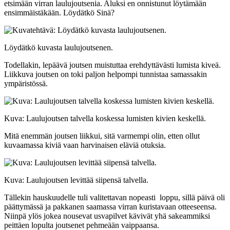
etsimään virran laulujoutsenia. Aluksi en onnistunut löytämään
ensimmäistäkään. Löydätkö Sinä?
Löydätkö kuvasta laulujoutsenen.
Todellakin, lepäävä joutsen muistuttaa erehdyttävästi lumista kiveä.
Liikkuva joutsen on toki paljon helpompi tunnistaa samassakin
ympäristössä.
Kuva: Laulujoutsen talvella koskessa lumisten kivien keskellä.
Mitä enemmän joutsen liikkui, sitä varmempi olin, etten ollut
kuvaamassa kiviä vaan harvinaisen eläviä otuksia.
Kuva: Laulujoutsen levittää siipensä talvella.
Tällekin hauskuudelle tuli valitettavan nopeasti loppu, sillä päivä oli
päättymässä ja pakkanen saamassa virran kuristavaan otteeseensa.
Niinpä ylös jokea nousevat usvapilvet kävivät yhä sakeammiksi
peittäen lopulta joutsenet pehmeään vaippaansa.