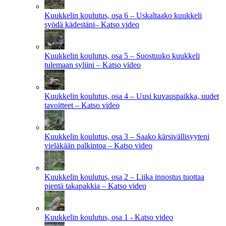
Kuukkelin koulutus, osa 6 – Uskaltaako kuukkeli
syödä kädestäni– Katso video
Kuukkelin koulutus, osa 5 – Suostuuko kuukkeli
tulemaan syliini – Katso video
Kuukkelin koulutus, osa 4 – Uusi kuvauspaikka, uudet
tavoitteet – Katso video
Kuukkelin koulutus, osa 3 – Saako kärsivällisyyteni
vieläkään palkintoa – Katso video
Kuukkelin koulutus, osa 2 – Liika innostus tuottaa
pientä takapakkia – Katso video
Kuukkelin koulutus, osa 1 - Katso video