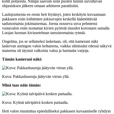
kohti pohjoista. Niinpä saavuin noin puolen tunnin uuvuttavan
ohjastuksen jälkeen omaan arktiseen paratiisiini.
Laulujoutsenia en ensin heti löytänyt, joten keskityin kuvaamaan
pakkasen esiin loihtimien jokisavujen keskellä häämöttävää
sadunomaista jokimaisemaa. Joesta nouseva usva pehmensi
vastavalon esiin nostamat kivien pyöreät muodot korostaen samalla
Luojan luoman kiviasetelman tanssinomaista rytmiä.
Ongelma, jos se sellaiseksi lasketaan, oli, että kamerani näki
laskevan auringon valon keltaisena, vaikka silmissäni edessä näkyvä
maisema oli täynnä valkoista valoa ja harmaita varjoja.
Tämän kamerani näki:
Kuva: Pakkashuuruja jäätyvän virran yllä.
Minä taas näin tämän:
Kuva: Kylmä talvipäivä kosken partaalla.
Heti valon muututtua epäedulliseksi pakkasen kuvaamiselle ryhdyin