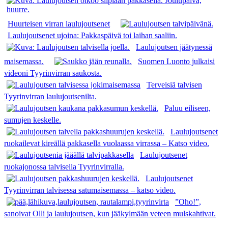
Huurteisen virran laulujoutsenet
Laulujoutsenet ujoina: Pakkaspäivä toi laihan saaliin.
Laulujoutsen jäätynessä
maisemassa.
Suomen Luonto julkaisi
videoni Tyyrinvirran saukosta.
Terveisiä talvisen
Tyyrinvirran laulujoutsenilta.
Paluu eiliseen,
sumujen keskelle.
Laulujoutsenet
ruokailevat kireällä pakkasella vuolaassa virrassa – Katso video.
Laulujoutsenet
ruokajonossa talvisella Tyyrinvirralla.
Laulujoutsenet
Tyyrinvirran talvisessa satumaisemassa – katso video.
”Oho!”,
sanoivat Olli ja laulujoutsen, kun jääkylmään veteen mulskahtivat.