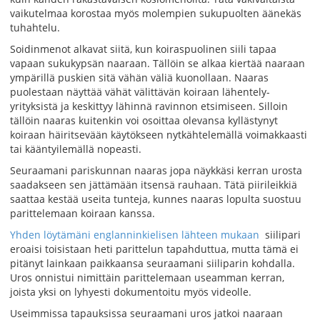
vaikutelmaa korostaa myös molempien sukupuolten äänekäs
tuhahtelu.
Soidinmenot alkavat siitä, kun koiraspuolinen siili tapaa
vapaan sukukypsän naaraan. Tällöin se alkaa kiertää naaraan
ympärillä puskien sitä vähän väliä kuonollaan. Naaras
puolestaan näyttää vähät välittävän koiraan lähentely-
yrityksistä ja keskittyy lähinnä ravinnon etsimiseen. Silloin
tällöin naaras kuitenkin voi osoittaa olevansa kyllästynyt
koiraan häiritsevään käytökseen nytkähtelemällä voimakkaasti
tai kääntyilemällä nopeasti.
Seuraamani pariskunnan naaras jopa näykkäsi kerran urosta
saadakseen sen jättämään itsensä rauhaan. Tätä piirileikkiä
saattaa kestää useita tunteja, kunnes naaras lopulta suostuu
parittelemaan koiraan kanssa.
Yhden löytämäni englanninkielisen lähteen mukaan
siilipari
eroaisi toisistaan heti parittelun tapahduttua, mutta tämä ei
pitänyt lainkaan paikkaansa seuraamani siiliparin kohdalla.
Uros onnistui nimittäin parittelemaan useamman kerran,
joista yksi on lyhyesti dokumentoitu myös videolle.
Useimmissa tapauksissa seuraamani uros jatkoi naaraan