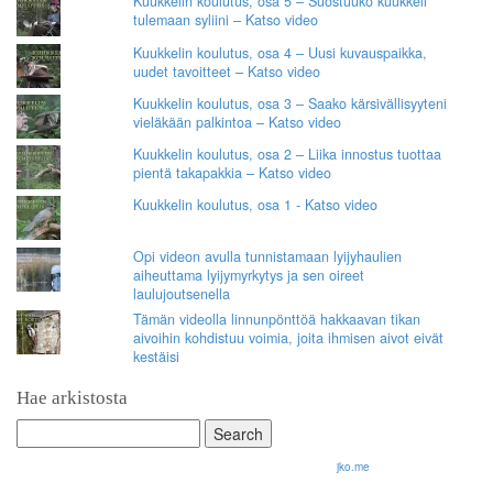
Kuukkelin koulutus, osa 5 – Suostuuko kuukkeli
tulemaan syliini – Katso video
Kuukkelin koulutus, osa 4 – Uusi kuvauspaikka,
uudet tavoitteet – Katso video
Kuukkelin koulutus, osa 3 – Saako kärsivällisyyteni
vieläkään palkintoa – Katso video
Kuukkelin koulutus, osa 2 – Liika innostus tuottaa
pientä takapakkia – Katso video
Kuukkelin koulutus, osa 1 - Katso video
Opi videon avulla tunnistamaan lyijyhaulien
aiheuttama lyijymyrkytys ja sen oireet
laulujoutsenella
Tämän videolla linnunpönttöä hakkaavan tikan
aivoihin kohdistuu voimia, joita ihmisen aivot eivät
kestäisi
Hae arkistosta
Search
for:
© 2026 Olli Korhonen. All rights reserved.
jko.me