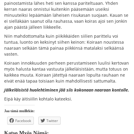
painostamista lähes heti sen kanssa pariteltuaan. Yhden
kerran naaras onnistui kuitenkin pääsemään useiksi
minuuteiksi lepäämään läheisen risukasan suojaan. Kauan se
ei sielläkään saanut olla rauhassa, vaan koiras ajoi sen jonkin
ajan päästä jälleen liikkeelle.
Niin mahdottomalta kuin piikikkäiden siilien parittelu voi
tuntua, luonto on keksinyt siihen keinon: Koiraan noustessa
naaraan selkään tämä painaa piikkinsä matalaksi selkäänsä
vasten.
Koiraan innokkuuden perheen perustamiseen luulisi kertovan
myös halusta kantaa vastuuta jälkeläisistään, mutta totuus on
kaikkea muuta. Koiraan jätettyä naaraan lopulta rauhaan ne
eivät enää tapaa toisiaan kuin mahdollisesti sattumalta.
Jälkeläisistä huolehtiminen jää siis kokonaan naaraan kontolle.
Eipä käy äitisiilin kohtalo kateeksi.
Jaa tämä muillekin:
Facebook
Twitter
Katso Myös Nämä: