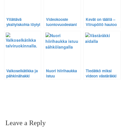
soidinmenot
videolla
Yllättävä
Videokooste
Kevät on täällä –
yksityiskohta löytyi
luontovuodestani
Viirupöllö hautoo
parittelevien
2015
ja linnut laulavat
sudenkorentojen
kuvasta – Vastaus
löytyi netistä:
Sudenkorennon
munia!
Valkoselkätikka ja
Nuori hiirihaukka
Tiedätkö miksi
pähkinähakki
istuu
videon västäräkki
talvella
sähkölangalla -
heiluttaa
lintulaudalla –
Katso HD video.
pyrstöään?
Katso HD video.
Leave a Reply