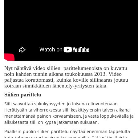
Nyt nähtävä video siilien parittelumenoista on kuvattu
noin kahden tunnin aikana toukokuussa 2013. Video
paljastaa koruttomasti, kuinka koville siilinaaras joutuu
koiraan sinnikkäiden lähentely-yritysten takia.
Siilien parittelu
Siili saavuttaa sukukypsyyden jo toisena elinvuotenaan.
Herättyään talvihorroksesta siili keskittyy ensin talven aikana
menettämänsä painon korvaamiseen, ja vasta loppukeväällä ja
alkukesästä siili on kypsä jatkamaan sukuaan.
Päällisin puolin siilien parittelu näyttää enemmän tappelulta
kuin kahden rakastavaisen kosiomenoilta. Tätä väkivaltaista