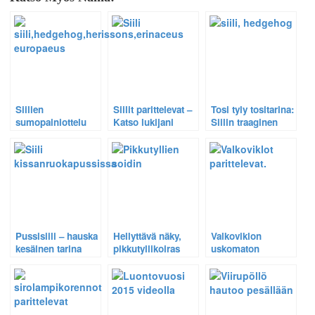
Siilien
Siilit parittelevat –
Tosi tyly tositarina:
sumopainiottelu
Katso lukijani
Siilin traaginen
ruuasta – Katso
kuvaama video.
kuolema.
hauska video
Pussisiili – hauska
Hellyttävä näky,
Valkoviklon
kesäinen tarina
pikkutyllikoiras
uskomaton
aivan tavallisesta
suojaa puolisoaan
soidintanssi
siilistä.
kauniilla
tallentui videolle.
viuhkapyrstöllään
– Pikkutylliparin
erikoiset