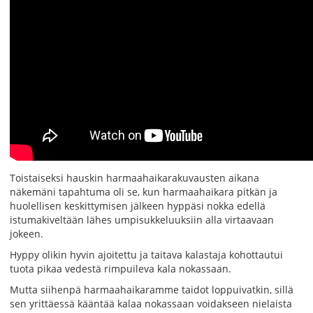
Toistaiseksi hauskin harmaahaikarakuvausten aikana
näkemäni tapahtuma oli se, kun harmaahaikara pitkän ja
huolellisen keskittymisen jälkeen hyppäsi nokka edellä
istumakiveltään lähes umpisukkeluuksiin alla virtaavaan
jokeen.
Hyppy olikin hyvin ajoitettu ja taitava kalastaja kohottautui
tuota pikaa vedestä rimpuileva kala nokassaan.
Mutta siihenpä harmaahaikaramme taidot loppuivatkin, sillä
sen yrittäessä kääntää kalaa nokassaan voidakseen nielaista