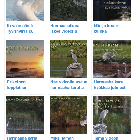
Kevään ääniä
Harmaahaikara
Näe ja kuule
Tyyrinvirralla.
iskee videolla
kuinka
kalan kuin salama
harmaahaikarat
kirkkaalta taivaalta.
keskustelevat
äänekkäästi
täysikuun valossa.
Erikoinen
Näe videolla useita
Harmaahaikara
loppiainen
harmaahaikaroita
hyökkää julmasti
kauniilla
Rautalammin
lajitoverinsa
Tyyrinvirralla –
Tyyrinvirralla
kimppuun –
haloilmiöitä,
Onnellinen loppu
pakkassumua ja
säikähtänyt nuori
taimen
Harmaahaikarat
Miksi tämän
Tämä videon