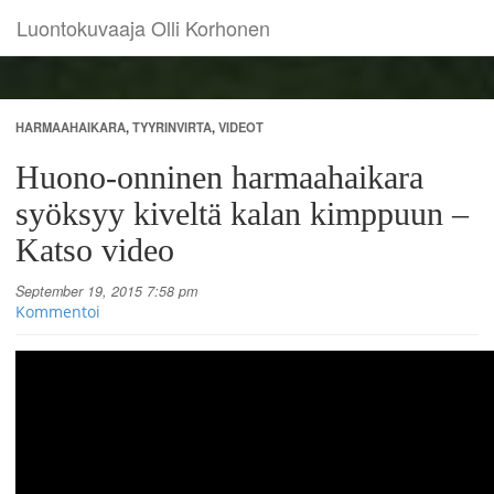
Luontokuvaaja Olli Korhonen
HARMAAHAIKARA
,
TYYRINVIRTA
,
VIDEOT
Huono-onninen harmaahaikara
syöksyy kiveltä kalan kimppuun –
Katso video
September 19, 2015 7:58 pm
Kommentoi