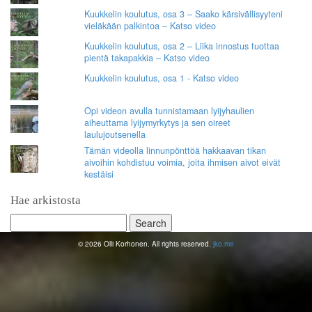
Kuukkelin koulutus, osa 3 – Saako kärsivällisyyteni
vieläkään palkintoa – Katso video
Kuukkelin koulutus, osa 2 – Liika innostus tuottaa
pientä takapakkia – Katso video
Kuukkelin koulutus, osa 1 - Katso video
Opi videon avulla tunnistamaan lyijyhaulien
aiheuttama lyijymyrkytys ja sen oireet
laulujoutsenella
Tämän videolla linnunpönttöä hakkaavan tikan
aivoihin kohdistuu voimia, joita ihmisen aivot eivät
kestäisi
Hae arkistosta
Search
for:
© 2026 Olli Korhonen. All rights reserved.
jko.me