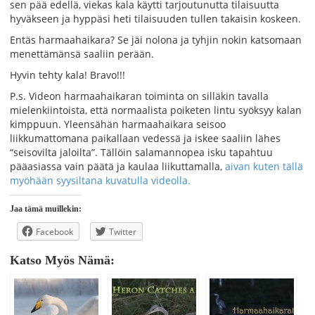
sen pää edellä, viekas kala käytti tarjoutunutta tilaisuutta
hyväkseen ja hyppäsi heti tilaisuuden tullen takaisin koskeen.
Entäs harmaahaikara? Se jäi nolona ja tyhjin nokin katsomaan
menettämänsä saaliin perään.
Hyvin tehty kala! Bravo!!!
P.s. Videon harmaahaikaran toiminta on silläkin tavalla
mielenkiintoista, että normaalista poiketen lintu syöksyy kalan
kimppuun. Yleensähän harmaahaikara seisoo
liikkumattomana paikallaan vedessä ja iskee saaliin lähes
“seisovilta jaloilta”. Tällöin salamannopea isku tapahtuu
pääasiassa vain päätä ja kaulaa liikuttamalla,
aivan kuten tällä
myöhään syysiltana kuvatulla videolla.
Jaa tämä muillekin:
Facebook
Twitter
Katso Myös Nämä: