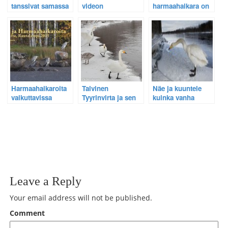
tanssivat samassa
videon
harmaahaikara on
tahdissa
harmaahaikara
kuin suuri
oksentaa?
pölyhuiska
Harmaahaikaroita
Talvinen
Näe ja kuuntele
vaikuttavissa
Tyyrinvirta ja sen
kuinka vanha
äänimaisemissa –
laulujoutsenet nyt
raspikurkku
Ukkosen jyrinää,
myös
laulujoutsen laulaa
rankkasadetta ja
Retkipaikassa.
minulle.
paloauton ääntä
Leave a Reply
Your email address will not be published.
Comment