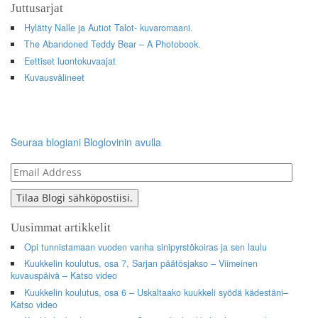
Juttusarjat
Hylätty Nalle ja Autiot Talot- kuvaromaani.
The Abandoned Teddy Bear – A Photobook.
Eettiset luontokuvaajat
Kuvausvälineet
Seuraa blogiani Bloglovinin avulla
Email
Address
Tilaa Blogi sähköpostiisi.
Uusimmat artikkelit
Opi tunnistamaan vuoden vanha sinipyrstökoiras ja sen laulu
Kuukkelin koulutus, osa 7, Sarjan päätösjakso – Viimeinen
kuvauspäivä – Katso video
Kuukkelin koulutus, osa 6 – Uskaltaako kuukkeli syödä kädestäni–
Katso video