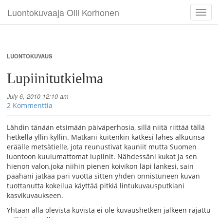
Luontokuvaaja Olli Korhonen
Toggl
navig
LUONTOKUVAUS
Lupiinitutkielma
July 6, 2010 12:10 am
2 Kommenttia
Lähdin tänään etsimään päiväperhosia, sillä niitä riittää tällä
hetkellä yllin kyllin. Matkani kuitenkin katkesi lähes alkuunsa
eräälle metsätielle, jota reunustivat kauniit mutta Suomen
luontoon kuulumattomat lupiinit.
Nähdessäni kukat ja sen
hienon valon,joka niihin pienen koivikon läpi lankesi, sain
päähäni jatkaa pari vuotta sitten yhden onnistuneen kuvan
tuottanutta kokeilua käyttää pitkiä lintukuvausputkiani
kasvikuvaukseen.
Yhtään alla olevista kuvista ei ole kuvaushetken jälkeen rajattu