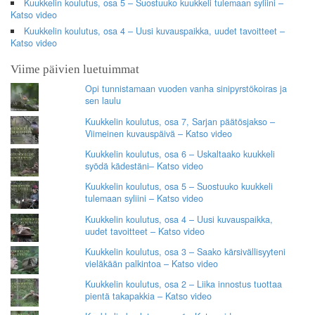
Kuukkelin koulutus, osa 5 – Suostuuko kuukkeli tulemaan syliini –
Katso video
Kuukkelin koulutus, osa 4 – Uusi kuvauspaikka, uudet tavoitteet –
Katso video
Viime päivien luetuimmat
Opi tunnistamaan vuoden vanha sinipyrstökoiras ja
sen laulu
Kuukkelin koulutus, osa 7, Sarjan päätösjakso –
Viimeinen kuvauspäivä – Katso video
Kuukkelin koulutus, osa 6 – Uskaltaako kuukkeli
syödä kädestäni– Katso video
Kuukkelin koulutus, osa 5 – Suostuuko kuukkeli
tulemaan syliini – Katso video
Kuukkelin koulutus, osa 4 – Uusi kuvauspaikka,
uudet tavoitteet – Katso video
Kuukkelin koulutus, osa 3 – Saako kärsivällisyyteni
vieläkään palkintoa – Katso video
Kuukkelin koulutus, osa 2 – Liika innostus tuottaa
pientä takapakkia – Katso video