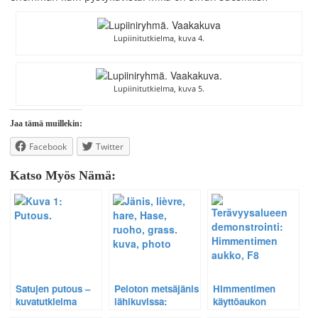
Lupiinitutkielma, kuva 4.
Lupiinitutkielma, kuva 5.
Jaa tämä muillekin:
Facebook
Twitter
Katso Myös Nämä:
Satujen putous –
Peloton metsäjänis
Himmentimen
kuvatutkielma
lähikuvissa:
käyttöaukon
eräältä
Selostus eräästä
vaikutus