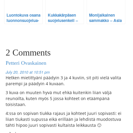
Luontokuva osana
Kukkakärpäsen
Monijalkainen
luonnonsuojelua-
suojelusenkeli –
sammakko – Asia
Luontokuvaaja voi
Kuvallinen
ei ole aina sitä,
vaikuttaa, osa 3.
tutkielma
miltä se näyttää.
merihädässä
olleesta
hyönteisestä.
2 Comments
Petteri Ovaskainen
July 20, 2010 at 10:51 pm
Hetken mietittyäni päädyin 3 ja 4 kuviin, sit piti vielä valita
parempi ja päädyin 4 kuvaan.
3 kuva on muuten hyvä mut ehkä kuitenkin liian väljä
reunoilta, kuten myös 5 jossa kohteet on etäämpänä
toisistaan.
4:ssa on sopivan tiukka rajaus ja kohteet juuri sopivasti: ei
liian tiukasti supussa eikä erillään ja lehdistä muodostuva
tähti hipoo juuri sopivasti kultaista leikkausta 🙂