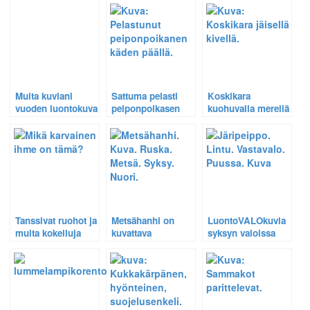
metsäpurolta/ Ollin
kuvausprosessista.
terävyysalueeseen
kuvakoulu.
Muita kuviani
Sattuma pelasti
Koskikara
vuoden luontokuva
peiponpoikasen
kuohuvalla merellä
2010 -kilpailussa –
yliajolta –
ja muita pitkän
Metso ja
Luontokuvaaja voi
valotusajan
pikkulepinkäinen.
vaikuttaa, osa 5.
kokeilun tuloksia.
Tanssivat ruohot ja
Metsähanhi on
LuontoVALOkuvia
muita kokeiluja
kuvattava
syksyn valoissa
metsässä.
Ollin kuvakoulussa
– Järripeippo ja
varpunen.