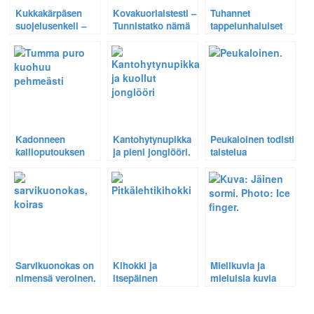
Kukkakärpäsen
Kovakuoriaistesti –
Tuhannet
suojelusenkeli –
Tunnistatko nämä
tappelunhaluiset
Kuvallinen
kovakuoriaiset?
keltiäiset
tutkielma
rakastavat
merihädässä
kuvakoniani –
olleesta
Katso video.
hyönteisestä.
Kadonneen
Kantohytynupikka
Peukaloinen todisti
kallioputouksen
ja pieni jonglööri.
taistelua
etsintä tuotti vain
erämaassa –
hirvikärpästen
Jättiläispuupistiäinen
puremia.
ja muurahainen
hirmuisessa
kamppailussa
Sarvikuonokas on
Kihokki ja
Mielikuvia ja
nimensä veroinen.
itsepäinen
mieluisia kuvia
muurahainen.