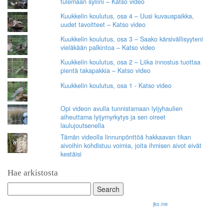
tulemaan syliini – Katso video
Kuukkelin koulutus, osa 4 – Uusi kuvauspaikka,
uudet tavoitteet – Katso video
Kuukkelin koulutus, osa 3 – Saako kärsivällisyyteni
vieläkään palkintoa – Katso video
Kuukkelin koulutus, osa 2 – Liika innostus tuottaa
pientä takapakkia – Katso video
Kuukkelin koulutus, osa 1 - Katso video
Opi videon avulla tunnistamaan lyijyhaulien
aiheuttama lyijymyrkytys ja sen oireet
laulujoutsenella
Tämän videolla linnunpönttöä hakkaavan tikan
aivoihin kohdistuu voimia, joita ihmisen aivot eivät
kestäisi
Hae arkistosta
Search
for:
© 2026 Olli Korhonen. All rights reserved.
jko.me