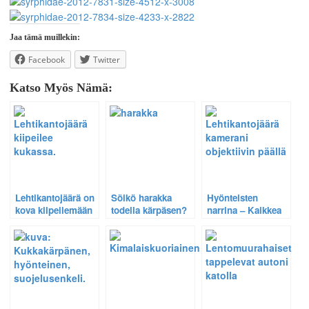
Jaa tämä muillekin:
Facebook
Twitter
Katso Myös Nämä:
Lehtikantojäärä on
Söikö harakka
Hyönteisten
kova kiipeilemään
todella kärpäsen?
narrina – Kaikkea
Katso video ja
kokee, kun
päättele itse.
tarpeeksi kuvaa.