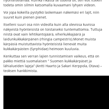
hyönteiselämää. Kuinka rikasta se todella oli, sen voit itsekin
todeta omin silmin katsomalla kuvaamani lyhyen videon.
Voi jopa kokeilla pystytkö laskemaan näkemäsi eri lajit, niin
suuret kuin pienen pienet.
Itselleni suuri osa niin videolla kuin alla olevissa kuvissa
näkyvistä hyönteisistä on toistaiseksi tuntemattomia. Tuttuja
niistä ovat vain lehtikantojäärä, viherkukkajäärä ja
laidunkukkakärpänen (rhingia campestris).
Monet muista
kärpäsiä muistuttavista hyönteisistä lienevät muita
kukkakärpästen (Syrphidae) heimoon kuuluvia.
Kenkuttaa sen verran lajien tunnistamisen vaikeus, että on
pakko miettiä suomalaisen ” Suomen kukkakärpäset ja
lähialueiden lajeja” (Antti Haarto ja Sakari Kerppola, Otava) –
teoksen hankkimista.