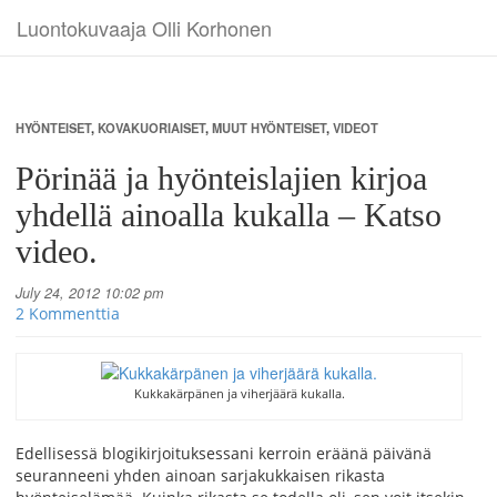
Luontokuvaaja Olli Korhonen
HYÖNTEISET
,
KOVAKUORIAISET
,
MUUT HYÖNTEISET
,
VIDEOT
Pörinää ja hyönteislajien kirjoa
yhdellä ainoalla kukalla – Katso
video.
July 24, 2012 10:02 pm
2 Kommenttia
Kukkakärpänen ja viherjäärä kukalla.
Edellisessä blogikirjoituksessani kerroin eräänä päivänä
seuranneeni yhden ainoan sarjakukkaisen rikasta