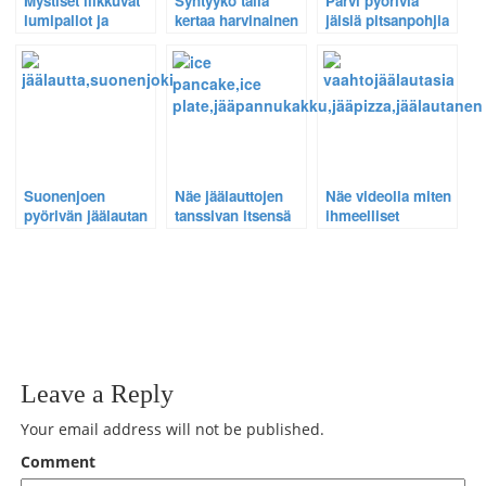
Mystiset liikkuvat
Syntyykö tällä
Parvi pyöriviä
lumipallot ja
kertaa harvinainen
jäisiä pitsanpohjia
Suonenjoen
täydellisen pyöreä
– Suonenjoen
kuuluisa pyörivä
pyörivä jäälautta –
hauskat pienet
jäälautta.
Video Suonenjoen
jäälautat
pyörivästä
ilmestyivät jälleen
jäälautasta tältä
päivältä
Suonenjoen
Näe jäälauttojen
Näe videolla miten
pyörivän jäälautan
tanssivan itsensä
ihmeelliset
salaisuus paljastuu
koskessa pyöreiksi
vaahtojäälautaset
nopeutetussa
pannukakuiksi
syntyvät kosken
videokuvassa
nopeutetulla
kuohusta
videolla
Leave a Reply
Your email address will not be published.
Comment