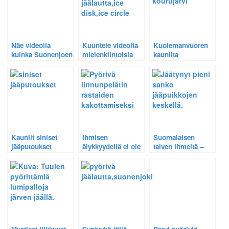
Näe videolla
Kuuntele videolta
Kuolemanvuoren
kuinka Suonenjoen
mielenkiintoisia
kauniita
kuuluisa
yksityiskohtia
jääputouksia
täydellisen pyöreä
Suonenjoen
Kallio-Kourujärven
pyörivä jäälautta
pyörivästä
rannalla
syntyy
jäälautasta
Suonenjoella
Kauniit siniset
Ihmisen
Suomalaisen
jääputoukset
älykkyydellä ei ole
talven ihmeitä –
rajaa – Pyörivä
Jääpuikoiksi
linnunpelätin
muuttuneet kasvit
rastaiden
karkottamiseksi