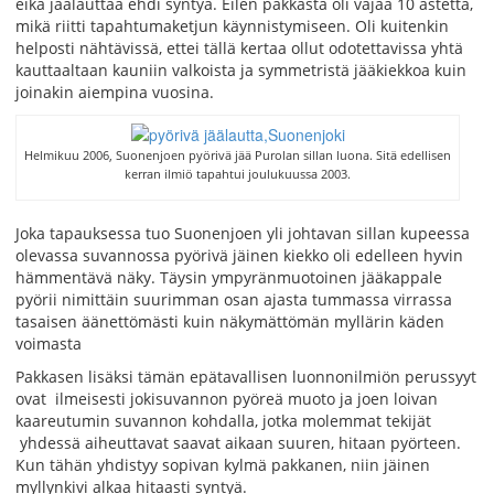
eikä jäälauttaa ehdi syntyä. Eilen pakkasta oli vajaa 10 astetta,
mikä riitti tapahtumaketjun käynnistymiseen. Oli kuitenkin
helposti nähtävissä, ettei tällä kertaa ollut odotettavissa yhtä
kauttaaltaan kauniin valkoista ja symmetristä jääkiekkoa kuin
joinakin aiempina vuosina.
Helmikuu 2006, Suonenjoen pyörivä jää Purolan sillan luona. Sitä edellisen
kerran ilmiö tapahtui joulukuussa 2003.
Joka tapauksessa tuo Suonenjoen yli johtavan sillan kupeessa
olevassa suvannossa pyörivä jäinen kiekko oli edelleen hyvin
hämmentävä näky. Täysin ympyränmuotoinen jääkappale
pyörii nimittäin suurimman osan ajasta tummassa virrassa
tasaisen äänettömästi kuin näkymättömän myllärin käden
voimasta
Pakkasen lisäksi tämän epätavallisen luonnonilmiön perussyyt
ovat ilmeisesti jokisuvannon pyöreä muoto ja joen loivan
kaareutumin suvannon kohdalla, jotka molemmat tekijät
yhdessä aiheuttavat saavat aikaan suuren, hitaan pyörteen.
Kun tähän yhdistyy sopivan kylmä pakkanen, niin jäinen
myllynkivi alkaa hitaasti syntyä.