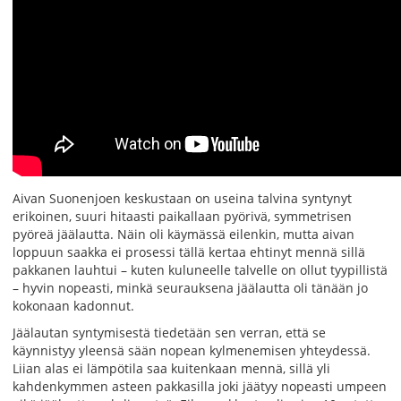
Aivan Suonenjoen keskustaan on useina talvina syntynyt
erikoinen, suuri hitaasti paikallaan pyörivä, symmetrisen
pyöreä jäälautta. Näin oli käymässä eilenkin, mutta aivan
loppuun saakka ei prosessi tällä kertaa ehtinyt mennä sillä
pakkanen lauhtui – kuten kuluneelle talvelle on ollut tyypillistä
– hyvin nopeasti, minkä seurauksena jäälautta oli tänään jo
kokonaan kadonnut.
Jäälautan syntymisestä tiedetään sen verran, että se
käynnistyy yleensä sään nopean kylmenemisen yhteydessä.
Liian alas ei lämpötila saa kuitenkaan mennä, sillä yli
kahdenkymmen asteen pakkasilla joki jäätyy nopeasti umpeen