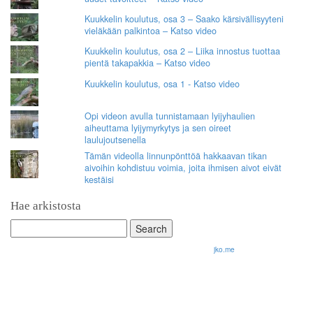
Kuukkelin koulutus, osa 3 – Saako kärsivällisyyteni
vieläkään palkintoa – Katso video
Kuukkelin koulutus, osa 2 – Liika innostus tuottaa
pientä takapakkia – Katso video
Kuukkelin koulutus, osa 1 - Katso video
Opi videon avulla tunnistamaan lyijyhaulien
aiheuttama lyijymyrkytys ja sen oireet
laulujoutsenella
Tämän videolla linnunpönttöä hakkaavan tikan
aivoihin kohdistuu voimia, joita ihmisen aivot eivät
kestäisi
Hae arkistosta
Search
for:
© 2026 Olli Korhonen. All rights reserved.
jko.me