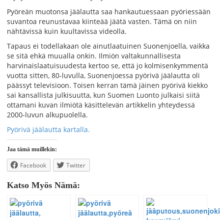
Pyöreän muotonsa jäälautta saa hankautuessaan pyöriessään
suvantoa reunustavaa kiinteää jäätä vasten. Tämä on niin
nähtävissä kuin kuultavissa videolla.
Tapaus ei todellakaan ole ainutlaatuinen Suonenjoella, vaikka
se sitä ehkä muualla onkin. Ilmiön valtakunnallisesta
harvinaislaatuisuudesta kertoo se, että jo kolmisenkymmentä
vuotta sitten, 80-luvulla, Suonenjoessa pyörivä jäälautta oli
päässyt televisioon. Toisen kerran tämä jäinen pyörivä kiekko
sai kansallista julkisuutta, kun Suomen Luonto julkaisi siitä
ottamani kuvan ilmiötä käsittelevän artikkelin yhteydessä
2000-luvun alkupuolella.
Pyörivä jäälautta kartalla.
Jaa tämä muillekin:
Facebook
Twitter
Katso Myös Nämä: