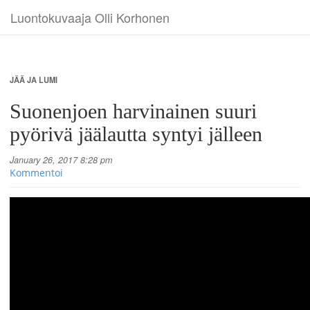
Luontokuvaaja Olli Korhonen
JÄÄ JA LUMI
Suonenjoen harvinainen suuri
pyörivä jäälautta syntyi jälleen
January 26, 2017 8:28 pm
Kommentoi