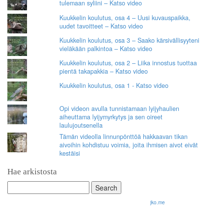
tulemaan syliini – Katso video
Kuukkelin koulutus, osa 4 – Uusi kuvauspaikka,
uudet tavoitteet – Katso video
Kuukkelin koulutus, osa 3 – Saako kärsivällisyyteni
vieläkään palkintoa – Katso video
Kuukkelin koulutus, osa 2 – Liika innostus tuottaa
pientä takapakkia – Katso video
Kuukkelin koulutus, osa 1 - Katso video
Opi videon avulla tunnistamaan lyijyhaulien
aiheuttama lyijymyrkytys ja sen oireet
laulujoutsenella
Tämän videolla linnunpönttöä hakkaavan tikan
aivoihin kohdistuu voimia, joita ihmisen aivot eivät
kestäisi
Hae arkistosta
Search
for:
© 2026 Olli Korhonen. All rights reserved.
jko.me