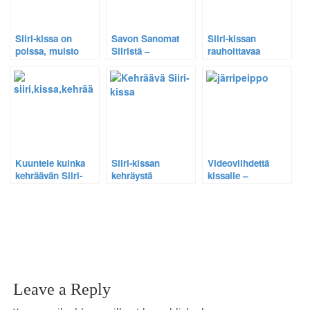
Siiri-kissa on
Savon Sanomat
Siiri-kissan
poissa, muisto
Siiristä –
rauhoittavaa
elää. Siirin
Suomalaisen
kehräystä
rauhoittavaa
kissan
kuunneltu yli kaksi
kehräystä
kehräyksestä
miljoonaa kertaa –
kuunneltu yli 200
muodostui
Tekijänoikeudet
000 kertaa
maailmanlaajuinen
yritettiin kaapata
nettihitti
Kuuntele kuinka
Siiri-kissan
Videoviihdettä
kehräävän Siiri-
kehräystä
kissalle –
kissan ääni
kuunneltu yli
Puutarhan vilkkaat
rauhoittaa.
100000 kertaa – Nyt
linnut kiinnostavat
myös uusi Siiri-
kissoja
testi.
Leave a Reply