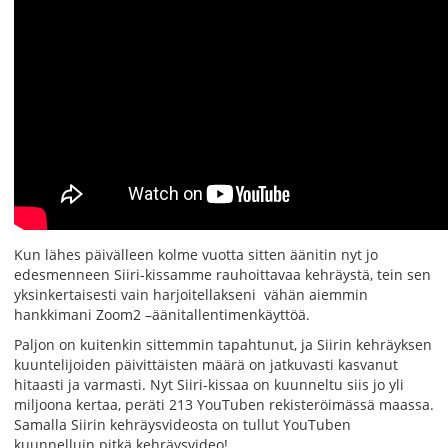
Kun lähes päivälleen kolme vuotta sitten äänitin nyt jo
edesmenneen Siiri-kissamme rauhoittavaa kehräystä, tein sen
yksinkertaisesti vain harjoitellakseni vähän aiemmin
hankkimani Zoom2 –äänitallentimenkäyttöä.
Paljon on kuitenkin sittemmin tapahtunut, ja Siirin kehräyksen
kuuntelijoiden päivittäisten määrä on jatkuvasti kasvanut
hitaasti ja varmasti. Nyt Siiri-kissaa on kuunneltu siis jo yli
miljoona kertaa, peräti 213 YouTuben rekisteröimässä maassa.
Samalla Siirin kehräysvideosta on tullut YouTuben
kuunnelluin pitkä kehräysvideo!