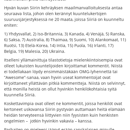
Hyvän kuvan Siirin kehräyksen maailmanvalloituksesta antaa
seuraava lista, johon olen kerännyt kuuntelukertojen
suuruusjärjestyksessä ne 20 maata, joissa Siiriä on kuunneltu
eniten:
1) Yhdysvallat, 2) Iso-Britannia, 3) Kanada, 4) Venäjä, 5) Ranska,
6) Saksa, 7) Australia, 8) Thaimaa, 9) Suomi, 10) Alankomaat, 11)
Ruotsi, 13) Etelä-Korea, 14) Intia, 15) Puola, 16) Irlanti, 17)
Belgia, 19) Malesia, 20) Ukraina.
Itselleni yllämainittuja tilastotietoja mielenkiintoisempia ovat
olleet lukuisten kuuntelijoiden kirjoittamat kommentit. Niistä
ei todellakaan löydy ensimmäistäkään OMG-lyhennettä tai
”Awesome”-sanaa, vaan hyvin useat kommentoijat ovat
kirjoittaneet yllättävän pitkiä kommentteja. Niistä on selvinnyt,
että monilla heistä on ollut hyvinkin henkilökohtaisia syitä
kuunnella Siiriä.
Koskettavimpia ovat olleet ne kommentit, joissa henkilöt ovat
kertoneet uskovansa Siirin pystyvän auttamaan heitä elämään
heidän terveyteensä liittyvien niin fyysisten kuin henkisten
ongelmien – jotkin hyvinkin vakavia – kanssa.
Parhaiten on mieleeni jäänyt erään ranskalaisen minulle