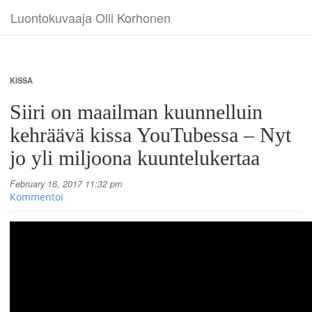
Luontokuvaaja Olli Korhonen
KISSA
Siiri on maailman kuunnelluin
kehräävä kissa YouTubessa – Nyt
jo yli miljoona kuuntelukertaa
February 16, 2017 11:32 pm
Kommentoi