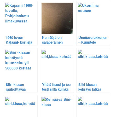
1960-luvun
Kehrääjä on
Unettava ukkonen
Kajaani- kortteja
salaperäinen
– Kuuntele
on katsottu jo yli
hämärän lintu –
ukkosen jyrinää,
10000 kertaa – Näe
Kuuntele sen
tuulta, sadetta ja
uusin löytö
erikoista ääntä
linnun laulua
kesäyössä.
Siiri-kissan
Yllätä itsesi ja tee
Siiri-kissan
rauhoittavaa
testi siitä kuinka
kehräys jatkaa
kehräystä
sujuu Siiri-kissan
maailman
kuunneltu koko
kehräyksen
valloittamista –
maailmassa nyt yli
maailmanvalloitus
Entinen ennätys
500 000 kertaa!
murskaksi