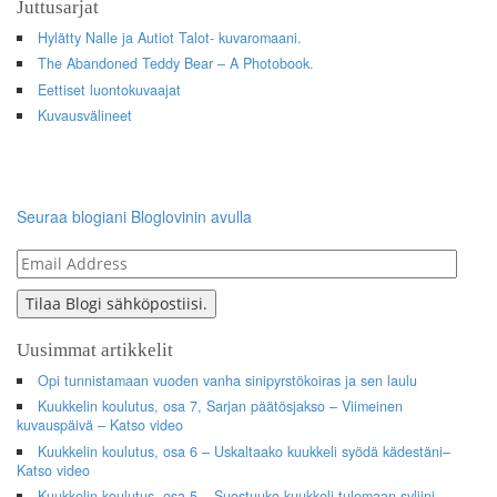
Juttusarjat
Hylätty Nalle ja Autiot Talot- kuvaromaani.
The Abandoned Teddy Bear – A Photobook.
Eettiset luontokuvaajat
Kuvausvälineet
Seuraa blogiani Bloglovinin avulla
Email
Address
Tilaa Blogi sähköpostiisi.
Uusimmat artikkelit
Opi tunnistamaan vuoden vanha sinipyrstökoiras ja sen laulu
Kuukkelin koulutus, osa 7, Sarjan päätösjakso – Viimeinen
kuvauspäivä – Katso video
Kuukkelin koulutus, osa 6 – Uskaltaako kuukkeli syödä kädestäni–
Katso video
Kuukkelin koulutus, osa 5 – Suostuuko kuukkeli tulemaan syliini –