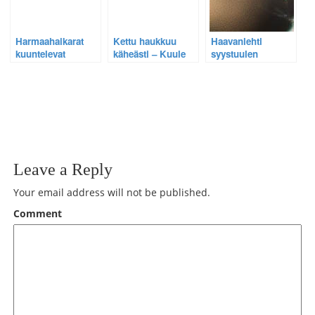
Harmaahaikarat
Kettu haukkuu
Haavanlehti
kuuntelevat
käheästi – Kuule
syystuulen
videolla huuhkajan
ketun erikoinen
riepoteltavana –
huhuilua.
ääni
Katso video.
Leave a Reply
Your email address will not be published.
Comment