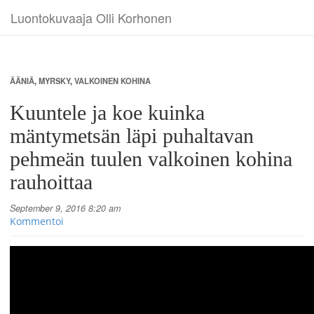
Luontokuvaaja Olli Korhonen
ÄÄNIÄ
,
MYRSKY
,
VALKOINEN KOHINA
Kuuntele ja koe kuinka
mäntymetsän läpi puhaltavan
pehmeän tuulen valkoinen kohina
rauhoittaa
September 9, 2016 8:20 am
Kommentoi