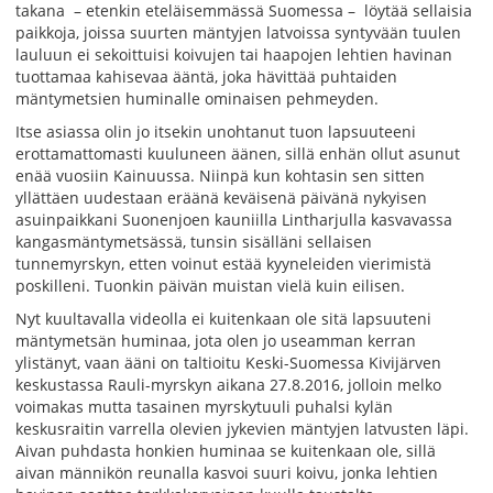
takana – etenkin eteläisemmässä Suomessa – löytää sellaisia
paikkoja, joissa suurten mäntyjen latvoissa syntyvään tuulen
lauluun ei sekoittuisi koivujen tai haapojen lehtien havinan
tuottamaa kahisevaa ääntä, joka hävittää puhtaiden
mäntymetsien huminalle ominaisen pehmeyden.
Itse asiassa olin jo itsekin unohtanut tuon lapsuuteeni
erottamattomasti kuuluneen äänen, sillä enhän ollut asunut
enää vuosiin Kainuussa. Niinpä kun kohtasin sen sitten
yllättäen uudestaan eräänä keväisenä päivänä nykyisen
asuinpaikkani Suonenjoen kauniilla Lintharjulla kasvavassa
kangasmäntymetsässä, tunsin sisälläni sellaisen
tunnemyrskyn, etten voinut estää kyyneleiden vierimistä
poskilleni. Tuonkin päivän muistan vielä kuin eilisen.
Nyt kuultavalla videolla ei kuitenkaan ole sitä lapsuuteni
mäntymetsän huminaa, jota olen jo useamman kerran
ylistänyt, vaan ääni on taltioitu Keski-Suomessa Kivijärven
keskustassa Rauli-myrskyn aikana 27.8.2016, jolloin melko
voimakas mutta tasainen myrskytuuli puhalsi kylän
keskusraitin varrella olevien jykevien mäntyjen latvusten läpi.
Aivan puhdasta honkien huminaa se kuitenkaan ole, sillä
aivan männikön reunalla kasvoi suuri koivu, jonka lehtien