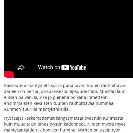
Rakkauteni mäntymetsikössä puhaltavan tuulen rauhoittavan
ääneen on perua jo kaukaisesta lapsuudestani. Muistan kuin
eilisen päivän, kuinka jo pienenä poikana ihmettelin
ensimmäisten keväisten tuulten rauhoittavaa huminaa
Kuhmon suurilla mäntykankailla.
Nyt laajat koskemattomat kangasmetsät ovat niin Kuhmosta
kuin muualtakin lähes tyystin kadonneet. Niiden myötä myös
mäntykankaiden ikihonkien humina. Nythän on usein työn