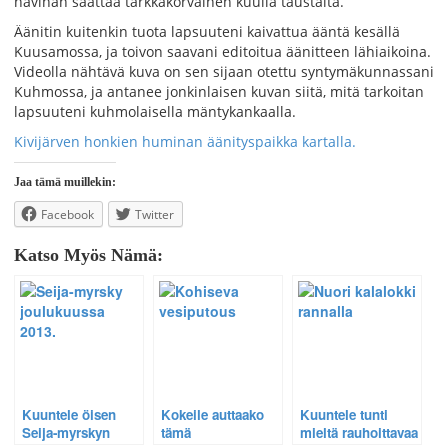
havinan saattaa tarkkakorvainen kuulla taustalta.
Äänitin kuitenkin tuota lapsuuteni kaivattua ääntä kesällä
Kuusamossa, ja toivon saavani editoitua äänitteen lähiaikoina.
Videolla nähtävä kuva on sen sijaan otettu syntymäkunnassani
Kuhmossa, ja antanee jonkinlaisen kuvan siitä, mitä tarkoitan
lapsuuteni kuhmolaisella mäntykankaalla.
Kivijärven honkien huminan äänityspaikka kartalla.
Jaa tämä muillekin:
Facebook
Twitter
Katso Myös Nämä:
Kuuntele öisen
Kokeile auttaako
Kuuntele tunti
Seija-myrskyn
tämä
mieltä rauhoittavaa