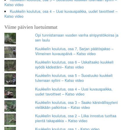
Katso video
Kuukkelin koulutus, osa 4 – Uusi kuvauspaikka, uudet tavoitteet –
Katso video
Viime päivien luetuimmat
Opi tunnistamaan vuoden vanha sinipyrstökoiras ja
sen laulu
Kuukkelin koulutus, osa 7, Sarjan päätösjakso –
Viimeinen kuvauspäivä – Katso video
Kuukkelin koulutus, osa 6 – Uskaltaako kuukkeli
syödä kädestäni– Katso video
Kuukkelin koulutus, osa 5 – Suostuuko kuukkeli
tulemaan syliini – Katso video
Kuukkelin koulutus, osa 4 – Uusi kuvauspaikka,
uudet tavoitteet – Katso video
Kuukkelin koulutus, osa 3 – Saako kärsivällisyyteni
vieläkään palkintoa – Katso video
Kuukkelin koulutus, osa 2 – Liika innostus tuottaa
pientä takapakkia – Katso video
Kuukkelin koulutus, osa 1 - Katso video