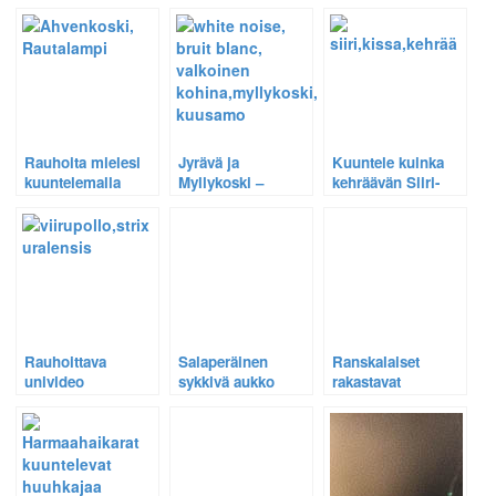
rauhoittavaa ääntä.
vesiputouksen ääni
laineen liplatusta
eli valkoinen
Suomen luonnon
kohina sinua
päivän kunniaksi
keskittymään
paremmin tai
nukahtamaan
nopeammin.
Rauhoita mielesi
Jyrävä ja
Kuuntele kuinka
kuuntelemalla
Myllykoski –
kehräävän Siiri-
Ahvenkosken
Kuusamon koskien
kissan ääni
miellyttävän
valkoinen kohina
rauhoittaa.
tasaista
rauhoittaa mielen
rauhoittavaa
ja helpottaa
kohinaa
keskittymistä ja
nukahtamista
Rauhoittava
Salaperäinen
Ranskalaiset
univideo
sykkivä aukko
rakastavat
viirupöllöstä –
mustassa jäässä
Rautalammin
Soittorasian
imee kaiken
Ahvenkosken
nukuttavaa ääntä
sisäänsä.
rauhoittavaa
pienille lapsille
valkoista kohinaa