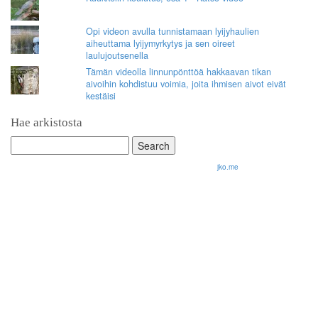
Opi videon avulla tunnistamaan lyijyhaulien
aiheuttama lyijymyrkytys ja sen oireet
laulujoutsenella
Tämän videolla linnunpönttöä hakkaavan tikan
aivoihin kohdistuu voimia, joita ihmisen aivot eivät
kestäisi
Hae arkistosta
Search
for:
© 2026 Olli Korhonen. All rights reserved.
jko.me